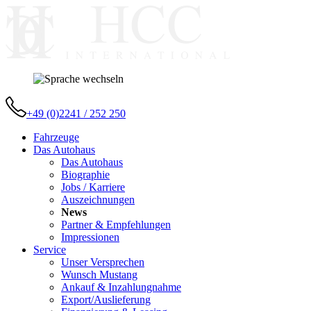
+49 (0)2241 / 252 250
Fahrzeuge
Das Autohaus
Das Autohaus
Biographie
Jobs / Karriere
Auszeichnungen
News
Partner & Empfehlungen
Impressionen
Service
Unser Versprechen
Wunsch Mustang
Ankauf & Inzahlungnahme
Export/Auslieferung